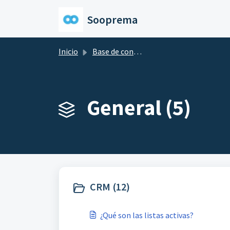
Saltar al contenido principal
Sooprema
Inicio
Base de conocimientos
General (5)
CRM (12)
¿Qué son las listas activas?