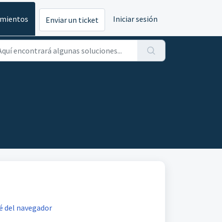
imientos
Iniciar sesión
Enviar un ticket
é del navegador